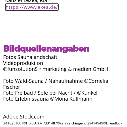
Kanzlei Lexea, Köln
https://www.lexea.de/
Bildquellenangaben
Fotos Saunalandschaft
Videoproduktion
©funsolutionS • marketing & medien GmbH
Foto Wald-Sauna / Nahaufnahme ©Cornelia
Fischer
Foto Freibad / Sole bei Nacht / ©Kunkel
Foto Erlebnissauna ©Mona Kullmann
Adobe Stock.com
#416251607©Holo Art // 7331487©karin eichinger // 29414949©Dreadlock