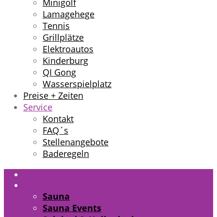
Minigolf
Lamagehege
Tennis
Grillplätze
Elektroautos
Kinderburg
QI Gong
Wasserspielplatz
Preise + Zeiten
Service
Kontakt
FAQ´s
Stellenangebote
Baderegeln
Start
Sauna, Sole & Wellness
Sauna
Sauna Events