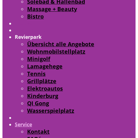
Solebad & Hallenbad
Massage + Beauty
Bistro
Freibad
Gesund + Fit
Revierpark
Übersicht alle Angebote
Wohnmobilstellplatz
Minigolf
Lamagehege
Tennis
Grillplätze
Elektroautos
Kinderburg
QI Gong
Wasserspielplatz
Preise + Zeiten
Service
Kontakt