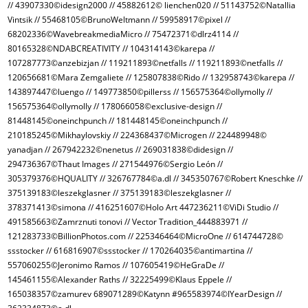
// 43907330©idesign2000 // 45882612© lienchen020 // 51143752©Natallia
Vintsik // 55468105©BrunoWeltmann // 59958917©pixel //
68202336©WavebreakmediaMicro // 75472371©dlrz4114 //
80165328©NDABCREATIVITY // 104314143©karepa //
107287773©anzebizjan // 119211893©netfalls // 119211893©netfalls //
120656681©Mara Zemgaliete // 125807838©Rido // 132958743©karepa //
143897447©luengo // 149773850©pillerss // 156575364©ollymolly //
156575364©ollymolly // 178066058©exclusive-design //
81448145©oneinchpunch // 181448145©oneinchpunch //
210185245©Mikhaylovskiy // 224368437©Microgen // 224489948©
yanadjan // 267942232©nenetus // 269031838©didesign //
294736367©Thaut Images // 271544976©Sergio León //
305379376©HQUALITY // 326767784©a.dl // 345350767©Robert Kneschke //
375139183©leszekglasner // 375139183©leszekglasner //
378371413©simona // 416251607©Holo Art 447236211©ViDi Studio //
491585663©Zamrznuti tonovi // Vector Tradition_444883971 //
121283733©BillionPhotos.com // 225346464©MicroOne // 614744728©
ssstocker // 616816907©ssstocker // 170264035©antimartina //
557060255©Jeronimo Ramos // 107605419©HeGraDe //
145461155©Alexander Raths // 32225499©Klaus Eppele //
165038357©zamurev 689071289©Katynn #965583974©IYearDesign //