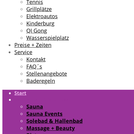
Tennis
Grillplätze
Elektroautos
Kinderburg
QI Gong
Wasserspielplatz
Preise + Zeiten
Service
Kontakt
FAQ´s
Stellenangebote
Baderegeln
Start
Sauna, Sole & Wellness
Sauna
Sauna Events
Solebad & Hallenbad
Massage + Beauty