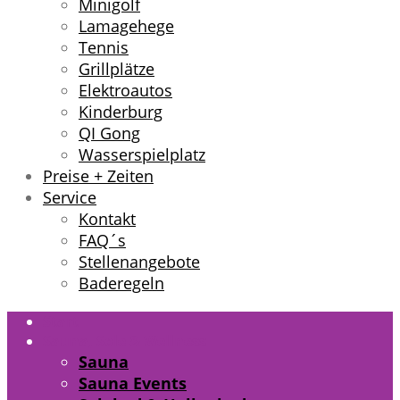
Minigolf
Lamagehege
Tennis
Grillplätze
Elektroautos
Kinderburg
QI Gong
Wasserspielplatz
Preise + Zeiten
Service
Kontakt
FAQ´s
Stellenangebote
Baderegeln
Start
Sauna, Sole & Wellness
Sauna
Sauna Events