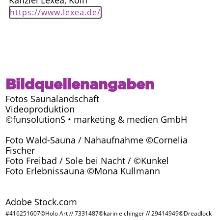
Kanzlei Lexea, Köln
https://www.lexea.de/
Bildquellenangaben
Fotos Saunalandschaft
Videoproduktion
©funsolutionS • marketing & medien GmbH
Foto Wald-Sauna / Nahaufnahme ©Cornelia
Fischer
Foto Freibad / Sole bei Nacht / ©Kunkel
Foto Erlebnissauna ©Mona Kullmann
Adobe Stock.com
#416251607©Holo Art // 7331487©karin eichinger // 29414949©Dreadlock