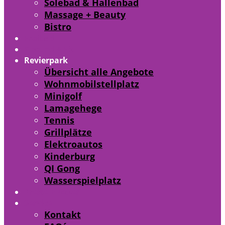
Solebad & Hallenbad
Massage + Beauty
Bistro
Freibad
Gesund + Fit
Revierpark
Übersicht alle Angebote
Wohnmobilstellplatz
Minigolf
Lamagehege
Tennis
Grillplätze
Elektroautos
Kinderburg
QI Gong
Wasserspielplatz
Preise + Zeiten
Service
Kontakt