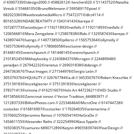
// 43907330©idesign2000 // 45882612© lienchen020 // 51143752©Natallia
Vintsik // 55468105©BrunoWeltmann // 59958917©pixel //
68202336©WavebreakmediaMicro // 75472371©dlrz4114 //
80165328©NDABCREATIVITY // 104314143©karepa //
107287773©anzebizjan // 119211893©netfalls // 119211893©netfalls //
120656681©Mara Zemgaliete // 125807838©Rido // 132958743©karepa //
143897447©luengo // 149773850©pillerss // 156575364©ollymolly //
156575364©ollymolly // 178066058©exclusive-design //
81448145©oneinchpunch // 181448145©oneinchpunch //
210185245©Mikhaylovskiy // 224368437©Microgen // 224489948©
yanadjan // 267942232©nenetus // 269031838©didesign //
294736367©Thaut Images // 271544976©Sergio León //
305379376©HQUALITY // 326767784©a.dl // 345350767©Robert Kneschke //
375139183©leszekglasner // 375139183©leszekglasner //
378371413©simona // 416251607©Holo Art 447236211©ViDi Studio //
491585663©Zamrznuti tonovi // Vector Tradition_444883971 //
121283733©BillionPhotos.com // 225346464©MicroOne // 614744728©
ssstocker // 616816907©ssstocker // 170264035©antimartina //
557060255©Jeronimo Ramos // 107605419©HeGraDe //
145461155©Alexander Raths // 32225499©Klaus Eppele //
165038357©zamurev 689071289©Katynn #965583974©IYearDesign //